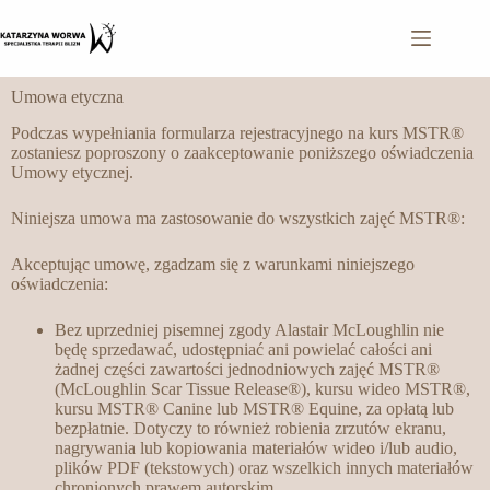
Umowa etyczna
Podczas wypełniania formularza rejestracyjnego na kurs MSTR®
zostaniesz poproszony o zaakceptowanie poniższego oświadczenia
Umowy etycznej.
Niniejsza umowa ma zastosowanie do wszystkich zajęć MSTR®:
Akceptując umowę, zgadzam się z warunkami niniejszego
oświadczenia:
Bez uprzedniej pisemnej zgody Alastair McLoughlin nie
będę sprzedawać, udostępniać ani powielać całości ani
żadnej części zawartości jednodniowych zajęć MSTR®
(McLoughlin Scar Tissue Release®), kursu wideo MSTR®,
kursu MSTR® Canine lub MSTR® Equine, za opłatą lub
bezpłatnie. Dotyczy to również robienia zrzutów ekranu,
nagrywania lub kopiowania materiałów wideo i/lub audio,
plików PDF (tekstowych) oraz wszelkich innych materiałów
chronionych prawem autorskim.