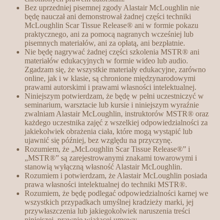
Bez uprzedniej pisemnej zgody Alastair McLoughlin nie
będę nauczał ani demonstrował żadnej części techniki
McLoughlin Scar Tissue Release® ani w formie pokazu
praktycznego, ani za pomocą nagranych wcześniej lub
pisemnych materiałów, ani za opłatą, ani bezpłatnie.
Nie będę nagrywać żadnej części szkolenia MSTR® ani
materiałów edukacyjnych w formie wideo lub audio.
Zgadzam się, że wszystkie materiały edukacyjne, zarówno
online, jak i w klasie, są chronione międzynarodowymi
prawami autorskimi i prawami własności intelektualnej.
Niniejszym potwierdzam, że będę w pełni uczestniczyć w
seminarium, warsztacie lub kursie i niniejszym wyraźnie
zwalniam Alastair McLoughlin, instruktorów MSTR® oraz
każdego uczestnika zajęć z wszelkiej odpowiedzialności za
jakiekolwiek obrażenia ciała, które mogą wystąpić lub
ujawnić się później, bez względu na przyczynę.
Rozumiem, że „McLoughlin Scar Tissue Release®” i
„MSTR®” są zarejestrowanymi znakami towarowymi i
stanowią wyłączną własność Alastair McLoughlin.
Rozumiem i potwierdzam, że Alastair McLoughlin posiada
prawa własności intelektualnej do techniki MSTR®.
Rozumiem, że będę podlegać odpowiedzialności karnej we
wszystkich przypadkach umyślnej kradzieży marki, jej
przywłaszczenia lub jakiegokolwiek naruszenia treści
niniejszej, prawnie wiążącej umowy.